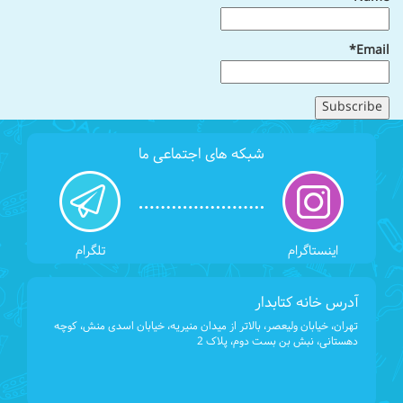
Email*
شبکه های اجتماعی ما
اینستاگرام
تلگرام
آدرس خانه کتابدار
تهران، خیابان ولیعصر، بالاتر از میدان منیریه، خیابان اسدی منش، کوچه
دهستانی، نبش بن بست دوم، پلاک 2