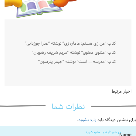
کتاب “من زی هستم: مامان زی” نوشته “عذرا جوزدانی”
کتاب “مثنوی معنوی” نوشته “مریم شریف رضویان”
کتاب “مدرسه … است” نوشته
“
جیمز پترسون
“
اخبار مرتبط
نظرات شما
برای نوشتن دیدگاه باید
وارد بشوید
.
در خبرنامه ما عضو شوید :
Name