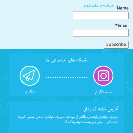
در خبرنامه ما عضو شوید :
Name
Email*
شبکه های اجتماعی ما
اینستاگرام
تلگرام
آدرس خانه کتابدار
تهران، خیابان ولیعصر، بالاتر از میدان منیریه، خیابان اسدی منش، کوچه
دهستانی، نبش بن بست دوم، پلاک 2