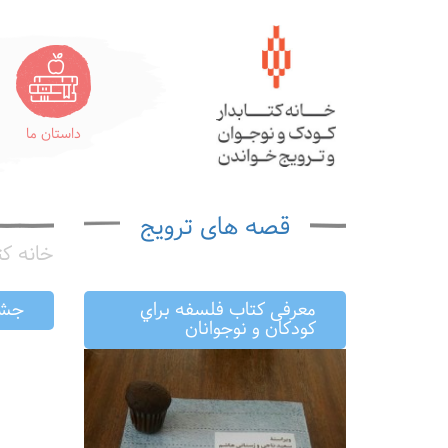
داستان ما
قصه های ترویج
خانه کت
معرفى كتاب فلسفه براي
جشن 
كودكان و نوجوانان