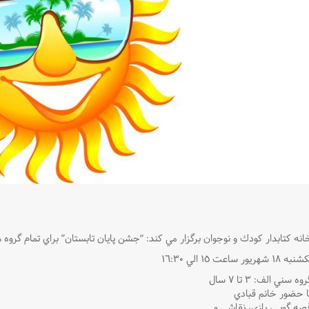
انه كتابدار كودك و نوجوان برگزار مي كند: “جشن پايان تابستان” براي تمام گروه
نبه ١٨ شهريور ساعت ١٥ الي ١٦:٣٠
روه سني الف: ٣ تا ٧ سال
ا حضور خانم قبادي
صه گويي، بازي، نقاشي و …