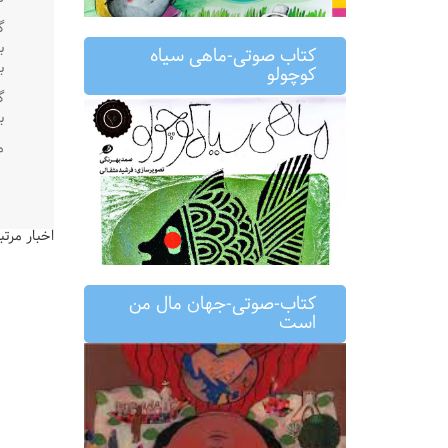
گ
ب
کتاب صوتی-ماهی سیاه
ب
کوچولو
گ
ب
م
اخبار مرتب
کتاب-صوتی-جهان مال من
است