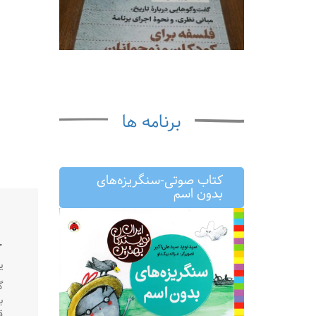
برنامه ها
کتاب صوتی-سنگریزه‌های
بدون اسم
خ
يكش
گ
ب
ق