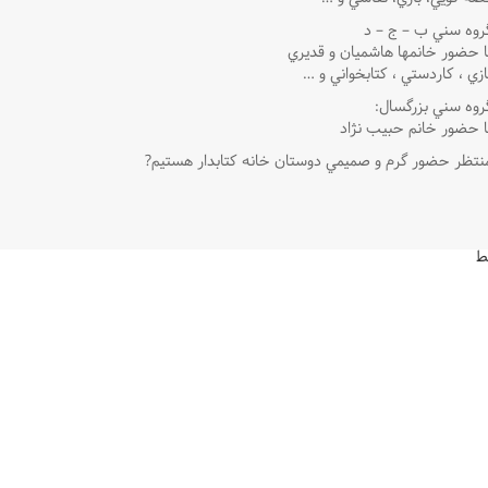
روه سني ب – ج – د
ا حضور خانمها هاشميان و قديري
ازي ، كاردستي ، كتابخواني و …
روه سني بزرگسال:
ا حضور خانم حبيب نژاد
نتظر حضور گرم و صميمي دوستان خانه كتابدار هستيم?
ط