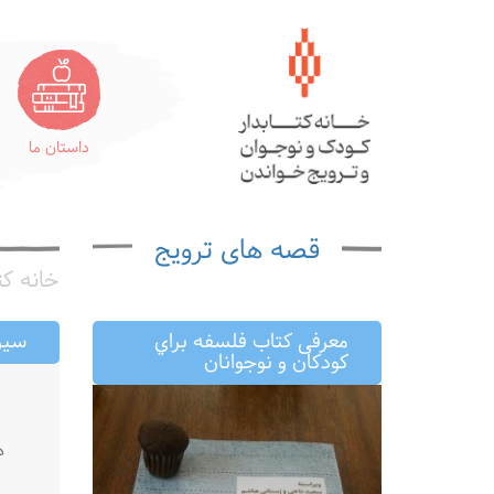
داستان ما
قصه های ترویج
خانه کت
معرفى كتاب فلسفه براي
سیزد
كودكان و نوجوانان
د