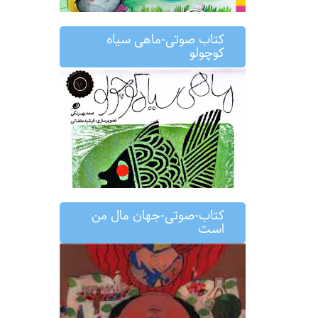
کتاب صوتی-ماهی سیاه
کوچولو
کتاب-صوتی-جهان مال من
است