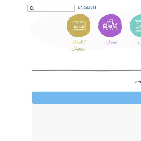
ENGLISH
ری
همیاران
کتابخانه
دیجیتال
دار