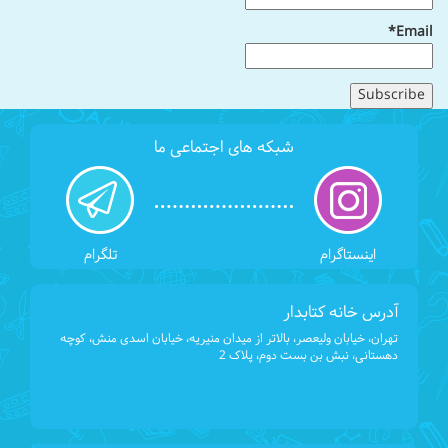
Email*
شبکه های اجتماعی ما
اینستاگرام
تلگرام
آدرس خانه کتابدار
تهران، خیابان ولیعصر، بالاتر از میدان منیریه، خیابان اسدی منش، کوچه
دهستانی، نبش بن بست دوم، پلاک 2