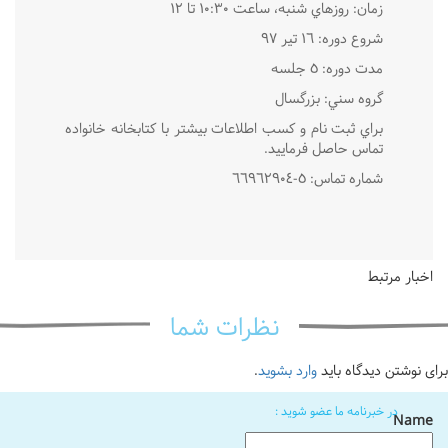
زمان: روزهاي شنبه، ساعت ١٠:٣٠ تا ١٢
شروع دوره: ١٦ تير ٩٧
مدت دوره: ٥ جلسه
گروه سني: بزرگسال
براي ثبت نام و كسب اطلاعات بيشتر با كتابخانه خانواده
تماس حاصل فرماييد.
شماره تماس: ٥-٦٦٩٦٢٩٠٤
اخبار مرتبط
نظرات شما
برای نوشتن دیدگاه باید
وارد بشوید
.
در خبرنامه ما عضو شوید :
Name