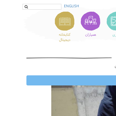
ENGLISH
ری
همیاران
کتابخانه
دیجیتال