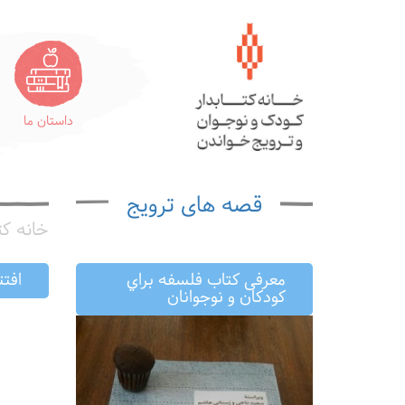
داستان ما
قصه های ترویج
خانه کت
معرفى كتاب فلسفه براي
افتت
كودكان و نوجوانان