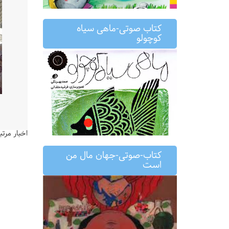
کتاب صوتی-ماهی سیاه
کوچولو
اخبار مرتب
کتاب-صوتی-جهان مال من
است