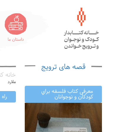
داستان ما
قصه های ترویج
خانه کت
ملارد
معرفى كتاب فلسفه براي
راه
كودكان و نوجوانان