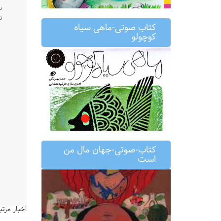
س
تاری
کتاب صوتی-ماهی سیاه
کوچولو
کتاب-صوتی-جهان مال من
است
اخبار مرتب