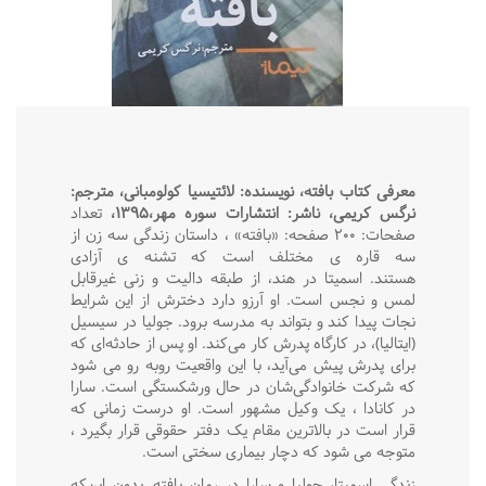
معرفی کتاب بافته، نویسنده: لائتیسیا کولومبانی، مترجم:
نرگس کریمی، ناشر: انتشارات سوره مهر،۱۳۹۵،
تعداد
صفحات: ۲۰۰ صفحه: «بافته» ، داستان زندگی سه زن از
سه قاره ی مختلف است که تشنه ی آزادی‌
هستند. اسمیتا در هند، از طبقه دالیت و زنی غیرقابل
لمس و نجس است. او آرزو دارد دخترش از این شرایط
نجات پیدا کند و بتواند به مدرسه برود. جولیا در سیسیل
(ایتالیا)، در کارگاه پدرش کار می‌کند. او پس از حادثه‌ای که
برای پدرش پیش می‌آید، با این واقعیت روبه رو می شود
که شرکت خانوادگی‌شان در حال ورشکستگی است. سارا
در کانادا ، یک وکیل مشهور است. او درست زمانی که
قرار است در بالاترین مقام یک دفتر حقوقی قرار بگیرد ،
متوجه می شود که دچار بیماری سختی است.
زندگی اسمیتا، جولیا و سارا در رمان بافته, بدون این‌که