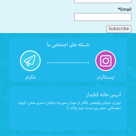
Email*
شبکه های اجتماعی ما
اینستاگرام
تلگرام
آدرس خانه کتابدار
تهران، خیابان ولیعصر، بالاتر از میدان منیریه، خیابان اسدی منش، کوچه
دهستانی، نبش بن بست دوم، پلاک 2