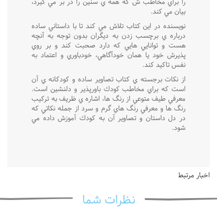
را براي مخاطب ش كه همه ي سنين را در بر مي گيرد،
بيان مي كند.
نويسنده در اين كتاب تلاش مي كند تا با داستاني ساده
درباره ي برچسب زدن به ديگران بدون توجه به آنچه
هست و توانايي هايي كه دارد صحبت كند و بر روي
پذيرش خود يا همان خودآگاهي، خودباوري و اعتماد به
نفس تاكيد كند.
از نكات برجسته ي كتاب تصاوير ساده و كودكانه ي آن
است كه براي مخاطب كودك باورپذير و دلنشين است.
معرفي طيف متوعي از رنگ ها، اشاره ي ظريف به تركيب
رنگ ها و معرفي رنگ هاي گرم و سرد از جمله نكاتي كه
در دل داستان و تصاوير آن به كودك آموزش داده مي
شود.
اخبار مرتبط
نظرات شما