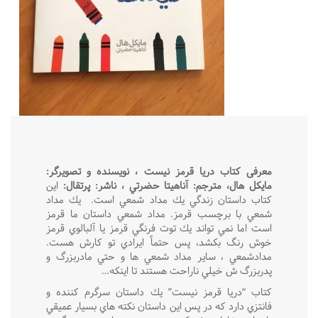
معرفى كتاب دريا قرمز نيست
،
نويسنده و تصويرگر:
مايكل هال، مترجم: آناهيتا حضرتي
،
ناشر: پرتقال:
اين
كتاب داستان زندگي يك مداد شمعي است.
يك مداد
شمعي با برچسب قرمز. مداد شمعي داستان ما قرمز
است اما نمي تواند يك توت فرنگي قرمز يا آلبالوي قرمز
خوش رنگ بكشد، پس حتماً ايرادي تو كارش هست.
مدادشمعي ، ساير مداد شمعي ها و حتي مادربزرگ و
پدربزرگ ش خيلي ناراحت هستند تا اينكه…
كتاب “دريا قرمز نيست” يك داستان سرگرم كننده و
فانتزي دارد كه در پس اين داستان نكته هاي بسيار عميقي