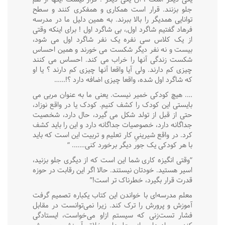
جلو بزنند. قرار است همکاری و همفکری کنند و سطح
توانایی همدیگر را بالا ببرند. به همین دلیل ما در مدرسه
فرهاد گفتیم شاگرد اول,، بی شاگرد اول ! برای اینکه وقتی
از یک کلاس سی نفره یک نفر شاگرد اول می شود،
بیست و نه نفر دیگر شکست می خورند و همین احساس
شکست زندگی آنها را خراب می کند. احساس می کنند
چیزی کم دارند. ولی آیا واقعا آنها چیزی کم دارند ؟ یا او
که شاگرد اول شده، واقعا چیزی اضافه دارد ؟!……
…. هیچ کودکی خمیر نیست. یعنی ما به عنوان مربی می
بایستی این کودک را کشف کنیم. کودک یا در واقع نوزاد،
حتی از قبل از تولد شکل می گیرد، حال دارد، شخصیت
جداگانه دارد، خصوصیات جداگانه دارد و این را باید کشف
کرد. در واقع شیرینیِ کار تعلیم و تربیت این است که باید
با هر کودکی یک جور دیگر برخورد کنی……. “
“وقتی انگیزه کاری شما این است که از دیگری جلو بزنید،
اسیر هستید. خودتان نیستند. حالا اگر این رقابت در حوزه
قدرت قرار بگیرد، خطرناک تر است!”
معلم مدرسه‌ای با خواندن این کتاب یکباره تصمیم گرفت
آموزش و پرورش را ترک کند. زیرا نمی‌توانست در مقابل
فشار تست‌زنی که سیستم ازاو می‌خواست، ایستادگی