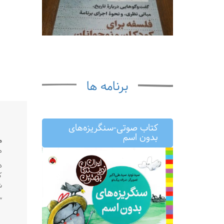
برنامه ها
کتاب صوتی-سنگریزه‌های
بدون اسم
م
م
د
ک
ش
“