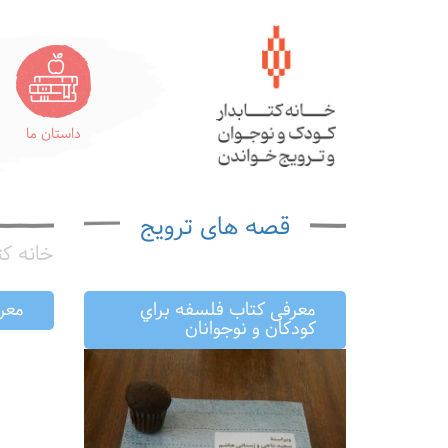
داستان ما
قصه های ترویج
خانه کت
معرفى كتاب فلسفه براي
معرف
كودكان و نوجوانان