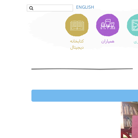
ENGLISH
ری
همیاران
کتابخانه
دیجیتال