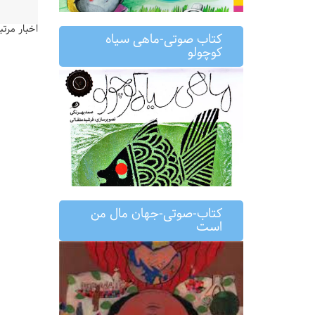
اخبار مرتب
کتاب صوتی-ماهی سیاه
کوچولو
کتاب-صوتی-جهان مال من
است